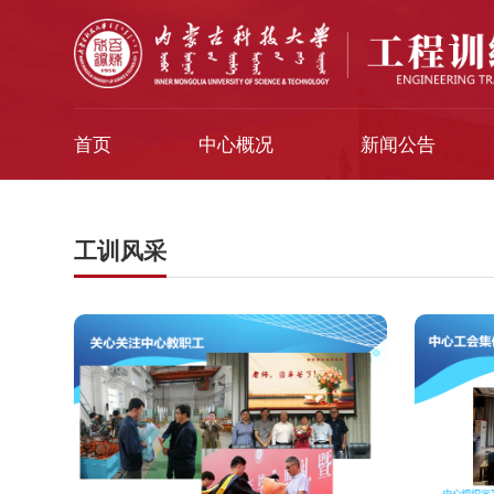
首页
中心概况
新闻公告
工训风采