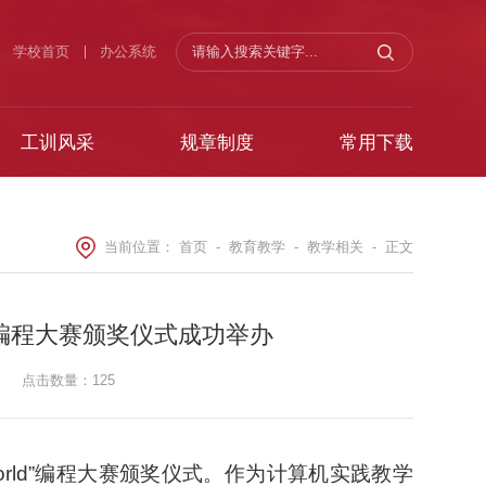
学校首页
办公系统
工训风采
规章制度
常用下载
当前位置：
首页
-
教育教学
-
教学相关
-
正文
d” 编程大赛颁奖仪式成功举办
点击数量：
125
World”编程大赛颁奖仪式。作为计算机实践教学